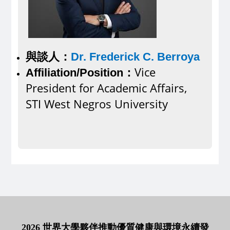
與談人：
Dr. Frederick C. Berroya
Vice
Affiliation/Position：
President for Academic Affairs,
STI West Negros University
2026 世界大學夥伴推動優質健康與環境永續發