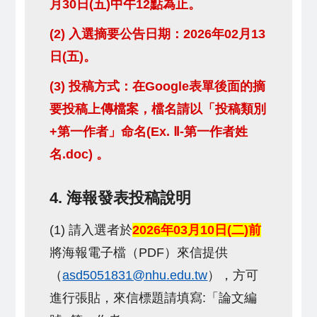
月30日(五)中午12點為止。
(2) 入選摘要公告日期：2026年02月13
日(五)。
(3) 投稿方式：在Google表單後面的摘
要投稿上傳檔案，檔名請以「投稿類別
+第一作者」命名(Ex. Ⅱ-第一作者姓
名.doc) 。
4. 海報發表投稿說明
(1) 請入選者於
2026年03月10日(二)前
將海報電子檔（PDF）來信提供
（
asd5051831@nhu.edu.tw
），方可
進行張貼，來信標題請填寫:「論文編