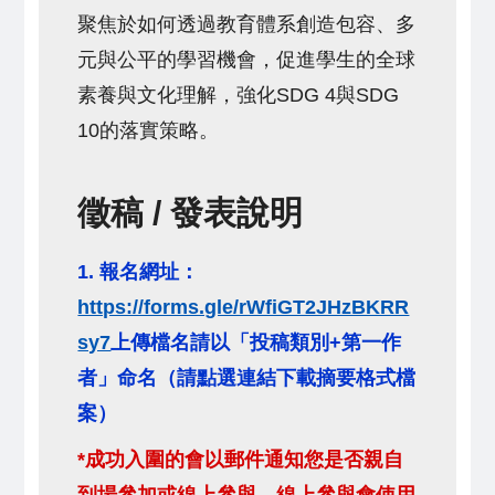
聚焦於如何透過教育體系創造包容、多
元與公平的學習機會，促進學生的全球
素養與文化理解，強化SDG 4與SDG
10的落實策略。
徵稿 / 發表說明
1. 報名網址：
https://forms.gle/rWfiGT2JHzBKRR
sy7
上傳檔名請以「投稿類別+第一作
者」命名（請點選連結下載摘要格式檔
案）
*成功入圍的會以郵件通知您是否親自